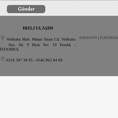
HIZLI ULAŞIM
|
ANASAYFA
KURUMSA
Velibaba Mah. Mimar Sinan Cd. Velibaba
San. Sit. F Blok No: 19 Pendik -
İSTANBUL
0216 307 38 95 - 0546 962 64 69